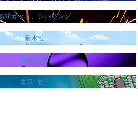
熱間カット、シーリング
耐水性
耐腐食性
電気･電子