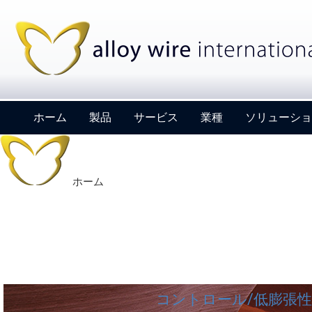
ホーム
製品
サービス
業種
ソリューショ
ホーム
コントロール/低膨張性