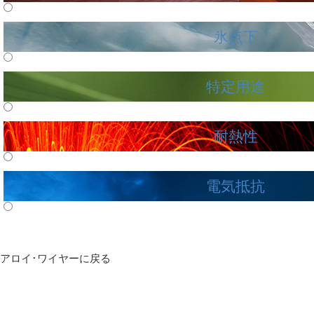
氷点下
特定用途
耐熱性
電気抵抗
アロイ･ワイヤーに戻る