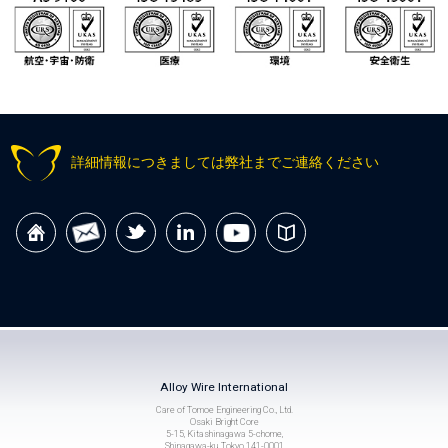
詳細情報につきましては弊社までご連絡ください
Alloy Wire International
Care of Tomoe Engineering Co., Ltd.
Osaki Bright Core
5-15, Kitashinagawa 5-chome,
Shinagawa-ku, Tokyo 141-0001