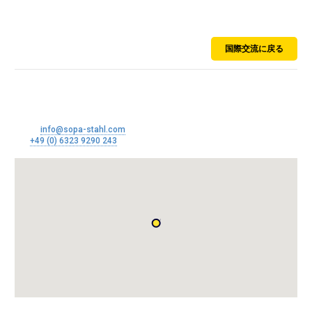
オーストリア
国際交流に戻る
SoPa Stahl GmbH
Im Paradies 15
67434 Neustadt an der Weinstraße
Email:
info@sopa-stahl.com
Tel:
+49 (0) 6323 9290 243