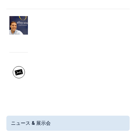
Direct Contact
Stefano
Cappelletti
0039 044
4026777
ニュース & 展示会