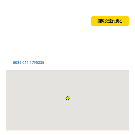
スペイン
国際交流に戻る
Alloy Wire International
Via Giuseppe Verdi 31
36021 Ponte Di Barbarano (VI)
Tel:
0039 044 4795335