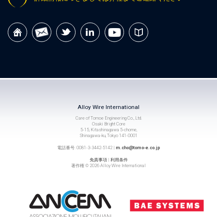
Alloy Wire International
Care of Tomoe Engineering Co., Ltd.
Osaki Bright Core
5-15, Kitashinagawa 5-chome,
Shinagawa-ku, Tokyo 141-0001
電話番号: 0081-3-3442-5142 |
m.cho@tomo-e.co.jp
免責事項
|
利用条件
著作権 © 2026 Alloy Wire International