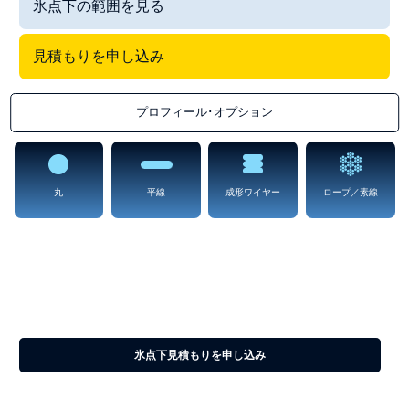
氷点下の範囲を見る
見積もりを申し込み
プロフィール･オプション
丸
平線
成形ワイヤー
ロープ／素線
氷点下
低温環境において良好な機械的特性を有するワイヤー、典型的には、材
料は、性質上延性であり、良好な破壊靭性を有する。
氷点下見積もりを申し込み