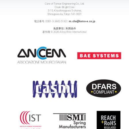
Care of Tomoe Engineering Co., Ltd.
Osaki Bright Core
5-15, Kitashinagawa 5-chome,
Shinagawa-ku, Tokyo 141-0001
電話番号: 0081-3-3442-5142 |
m.cho@tomo-e.co.jp
免責事項
|
利用条件
著作権 © 2026 Alloy Wire International