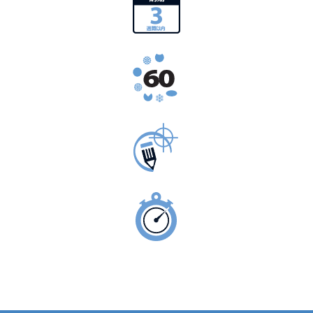
一般的納期3週間
ワイヤー、バー＆ロープ60以上の合金
仕様に合わせて製作
緊急製造サービス