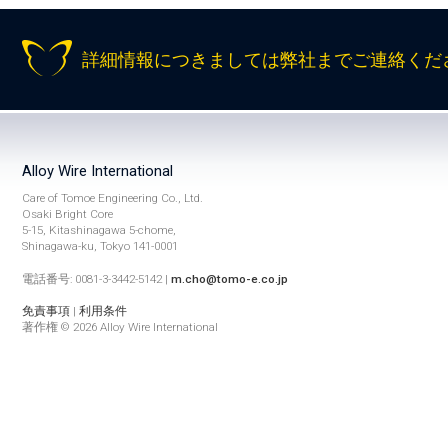
詳細情報につきましては弊社までご連絡くだ
Alloy Wire International
Care of Tomoe Engineering Co., Ltd.
Osaki Bright Core
5-15, Kitashinagawa 5-chome,
Shinagawa-ku, Tokyo 141-0001
電話番号: 0081-3-3442-5142 |
m.cho@tomo-e.co.jp
免責事項
|
利用条件
著作権 © 2026 Alloy Wire International