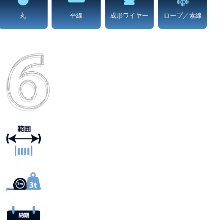
丸
平線
成形ワイヤー
ロープ／素線
主な利点、お客様
0.025mm から 21mm の範囲
注文量3メートル から4,500kg