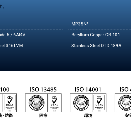
す。
MP35N*
ade 5 / 6Al4V
Beryllium Copper CB 101
teel 316LVM
Stainless Steel DTD 189A