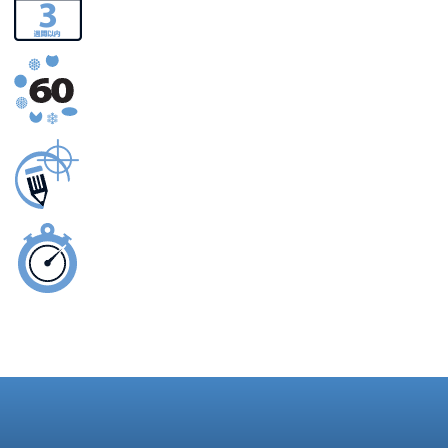
一般的納期3週間
ワイヤー、バー＆ロープ60以上の合金
仕様に合わせて製作
緊急製造サービス