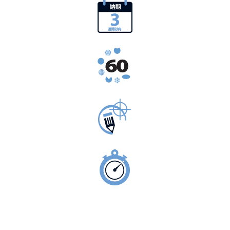
一般的納期3週間
ワイヤー、バー＆ロープ60以上の合金
仕様に合わせて製作
緊急製造サービス