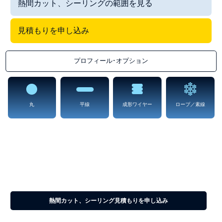
熱間カット、シーリングの範囲を見る
見積もりを申し込み
プロフィール･オプション
丸
平線
成形ワイヤー
ロープ／素線
熱間カット、シーリング
一般的にパッケージングおよび切断アプリケーションに使用されるワイ
ヤ。ホットカットおよびシーリングに必要な温度に効率的に到達できる
電気抵抗特性を有する材料。
熱間カット、シーリング見積もりを申し込み