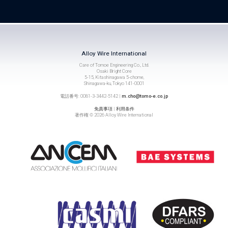
Alloy Wire International
Care of Tomoe Engineering Co., Ltd.
Osaki Bright Core
5-15, Kitashinagawa 5-chome,
Shinagawa-ku, Tokyo 141-0001
電話番号: 0081-3-3442-5142 |
m.cho@tomo-e.co.jp
免責事項
|
利用条件
著作権 © 2026 Alloy Wire International