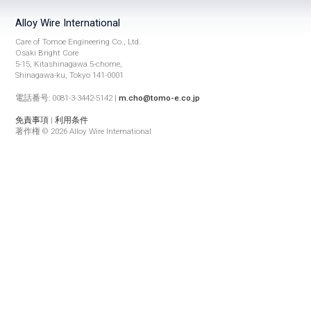
Alloy Wire International
Care of Tomoe Engineering Co., Ltd.
Osaki Bright Core
5-15, Kitashinagawa 5-chome,
Shinagawa-ku, Tokyo 141-0001
電話番号: 0081-3-3442-5142 |
m.cho@tomo-e.co.jp
免責事項
|
利用条件
著作権 © 2026 Alloy Wire International