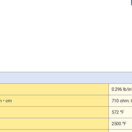
 Wires
供できます
チレン (EPS) の裁断やポリプロピレン製クロス袋のヒートシー
てください。素材のタイプと密度は、カット速度に影響します。
0.296 lb/in
m • cm
710 ohm. C
572 °F
2500 °F