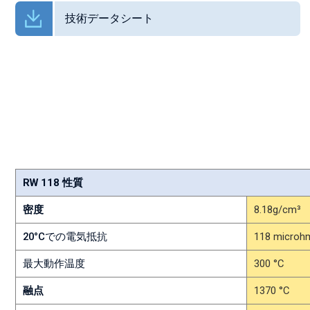
技術データシート
RW 118 High Strength Hot Cutting
どの「プロファイルオプション」でもご提
これらの熱間カット用ワイヤーは高温で強度が高く、発泡ポリス
最高のカット結果を達成するには、温度とカット速度を調整し
RW 118 性質
密度
8.18g/cm³
20°Cでの電気抵抗
118 microh
最大動作温度
300 °C
融点
1370 °C