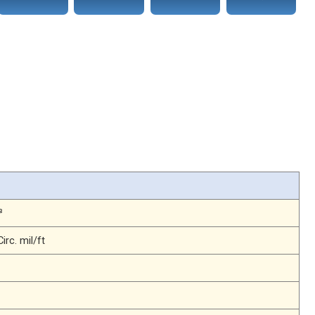
ルなどに使用されています。
³
irc. mil/ft