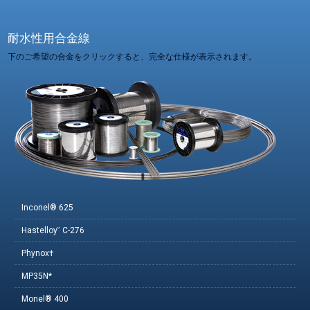
耐水性用合金線
下のご希望の合金をクリックすると、完全な仕様が表示されます。
Inconel® 625
Hastelloy˘ C-276
Phynox†
MP35N*
Monel® 400