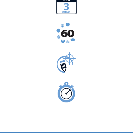
一般的納期3週間
ワイヤー、バー＆ロープ60以上の合金
仕様に合わせて製作
緊急製造サービス