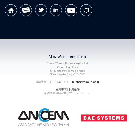
Alloy Wire International
Care of Tomoe Engineering Co., Ltd.
Osaki Bright Core
5-15, Kitashinagawa 5-chome,
Shinagawa-ku, Tokyo 141-0001
電話番号: 0081-3-3442-5142 |
m.cho@tomo-e.co.jp
免責事項
|
利用条件
著作権 © 2026 Alloy Wire International