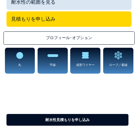
耐水性の範囲を見る
見積もりを申し込み
プロフィール･オプション
丸
平線
成形ワイヤー
ロープ／素線
耐水性
水性環境で良好に機能するワイヤー。海底または他の適用分野において
腐食に耐性がある材料;水分への暴露が一般的です。
耐水性見積もりを申し込み