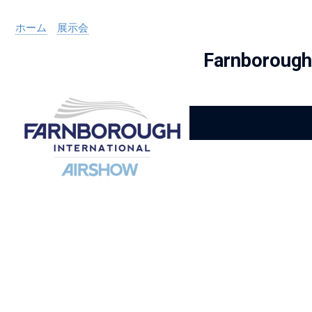
ホーム
»
展示会
»
Farnborough 2016
Farnboroug
Alloy Wire International to toast its 80th
birthday at Wire 2026
Details