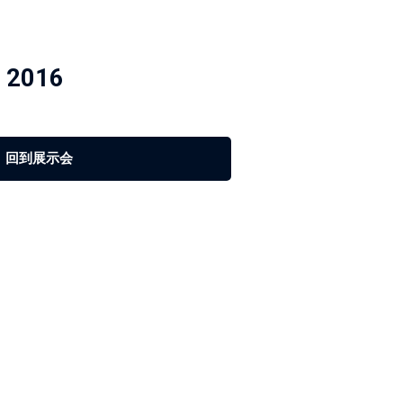
h 2016
Strengthening Global Aerospace Connections at
Farnborough 2026
回到展示会
Details