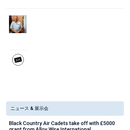
Direct Contact
Kevin
Healey
ニュース & 展示会
Black Country Air Cadets take off with £5000
A
grant from Alloy Wire International
g