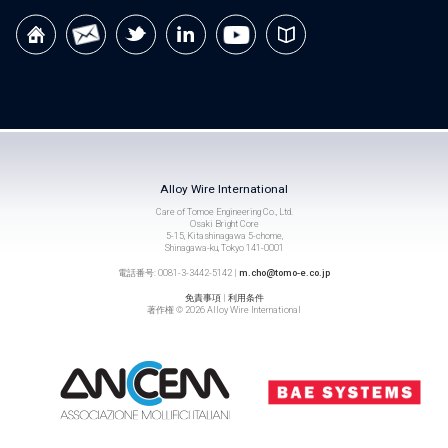
Alloy Wire International
Care of Tomoe Engineering Co., Ltd.
Osaki Bright Core
5-15, Kitashinagawa 5-chome,
Shinagawa-ku, Tokyo 141-0001
電話番号: 0081-3-3442-5142 |
m.cho@tomo-e.co.jp
免責事項
|
利用条件
著作権 © 2026 Alloy Wire International