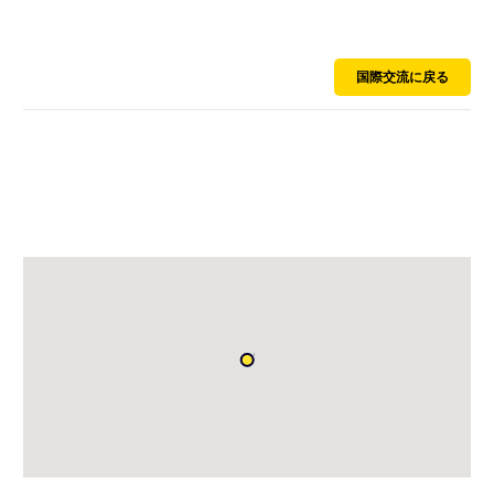
オーストラリア
国際交流に戻る
Care of Metal Spray Supplies Australia
P.O. Box 954, Capalaba, Queensland 4157 Australia
Tel:
0061 7 3823 1004
Fax:
0061 7 3823 1005