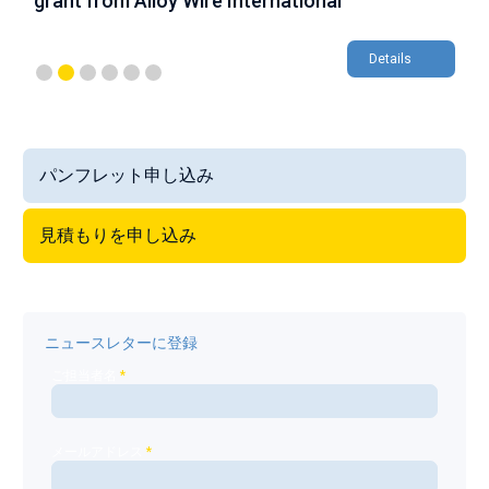
grant from Alloy Wire International
g
Details
パンフレット申し込み
見積もりを申し込み
ニュースレターに登録
ご担当者名
*
メールアドレス
*