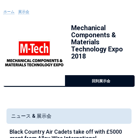
ホーム
»
展示会
»
Mechanical Components & Materials Technology Expo
2018
Mechanical
Components &
Materials
Technology Expo
2018
回到展示会
ニュース & 展示会
Black Country Air Cadets take off with £5000
A