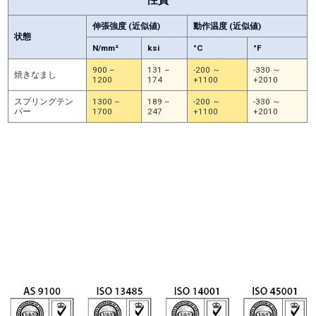
性質
伸張強度 (近似値)
動作温度 (近似値)
状態
N/mm²
ksi
°C
°F
900 –
131 –
-200 ～
-330 ～
焼きなまし
1200
174
+1100
+2010
スプリングテン
1300 –
189 –
-200 ～
-330 ～
パー
1700
247
+1100
+2010
上記の伸張強度範囲は典型値です。異なったものをご希望の場合はお尋ねくだ
さい。
* Haynes Internationalの商号
** 静的用途 = 静的／固定／不動／非柔軟性