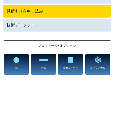
見積もりを申し込み
技術データシート
プロフィール･オプション
丸
平線
成形ワイヤー
ロープ／素線
Haynes˘ 214
どの「プロファイルオプション」でもご提供できます
ヘインズ214は、955°C (1750°F) 以上の温度での仕様が主に意図されているニ
ッケル-クロミウム-アルミニウム-鉄合金です。これらの温度では、ほとんどの
従来の耐熱鍛造合金をこえる抗酸化性を示します。