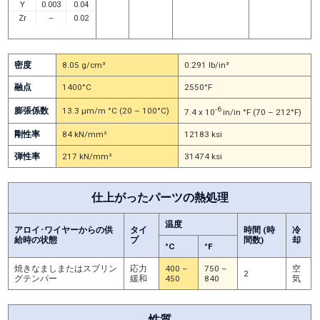
Y
0.003
0.04
Zr
–
0.02
密度
8.05 g/cm³
0.291 lb/in³
融点
1400°C
2550°F
-6
膨張係数
13.3 μm/m °C (20 – 100°C)
7.4 x 10
in/in °F (70 – 212°F)
剛性率
84 kN/mm²
12183 ksi
弾性率
217 kN/mm²
31474 ksi
仕上がったパーツの熱処理
温度
アロイ･ワイヤーからの供
タイ
時間 (時
冷
給時の状態
プ
間数)
却
°C
°F
焼きなましまたはスプリン
応力
400 –
750 –
空
2
グテンパー
緩和
450
840
気