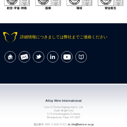
詳細情報につきましては弊社までご連絡ください
Alloy Wire International
Care of Tomoe Engineering Co., Ltd.
Osaki Bright Core
5-15, Kitashinagawa 5-chome,
Shinagawa-ku, Tokyo 141-0001
電話番号: 0081-3-3442-5142 |
m.cho@tomo-e.co.jp