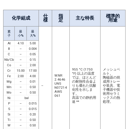
ヘインズ214は、キャボット214およびハステロイ214としても知られている。
仕
指
標準的
化学組成
主な特長
様
定
用途
素
最
最
子
小%
大%
Al
4.10
5.00
B
–
0.004
C
–
0.05
Nb/Cb
–
0.15
Co
–
2.00
955 °C (1750
メッシュベ
Cr
15.00
17.00
°F) 以上の温度
ルト。
W.NR
Fe
2.00
4.00
では、ほとんど
陶磁器の焼
2.4646
Mg
–
0.01
の耐熱性合金よ
成用トレー
UNS
–
りも優れた抗酸
や装具、電
Mn
–
0.50
N07214
化性を示しま
子機器や技
AWS
Mo
–
0.50
す。
術用セラミ
061
高温での静的用
ックスの熱
Ni
bal
途 **
処理。
P
–
0.015
S
–
0.015
Si
–
0.20
Ti
–
0.50
W
–
0.50