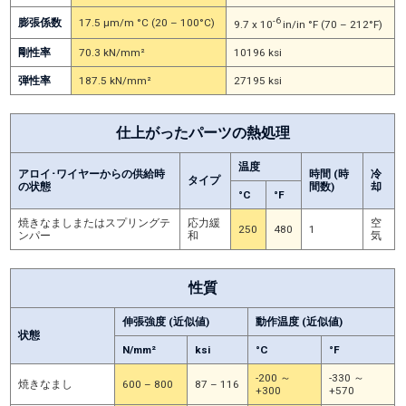
-6
膨張係数
17.5 μm/m °C (20 – 100°C)
9.7 x 10
in/in °F (70 – 212°F)
剛性率
70.3 kN/mm²
10196 ksi
弾性率
187.5 kN/mm²
27195 ksi
仕上がったパーツの熱処理
温度
アロイ･ワイヤーからの供給時
時間 (時
冷
タイプ
の状態
間数)
却
°C
°F
焼きなましまたはスプリングテ
応力緩
空
250
480
1
ンパー
和
気
性質
伸張強度 (近似値)
動作温度 (近似値)
状態
N/mm²
ksi
°C
°F
-200 ～
-330 ～
焼きなまし
600 – 800
87 – 116
+300
+570