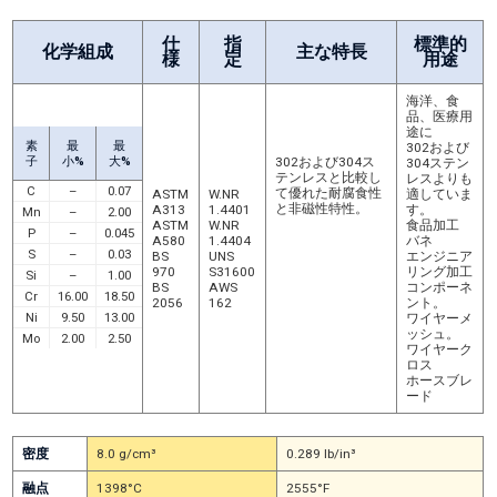
仕
指
標準的
化学組成
主な特長
様
定
用途
海洋、食
品、医療用
途に
素
最
最
302および
子
小%
大%
302および304ス
304ステン
テンレスと比較し
レスよりも
C
–
0.07
て優れた耐腐食性
ASTM
W.NR
適していま
と非磁性特性。
A313
1.4401
す。
Mn
–
2.00
ASTM
W.NR
食品加工
P
–
0.045
A580
1.4404
バネ
304および304ス
S
–
0.03
BS
UNS
エンジニア
テンレスと比較し
970
S31600
リング加工
Si
–
1.00
て優れた耐孔食性
BS
AWS
コンポーネ
Cr
16.00
18.50
および隙間腐食耐
2056
162
ント。
性。
Ni
9.50
13.00
ワイヤーメ
ッシュ。
Mo
2.00
2.50
ワイヤーク
ロス
ホースブレ
ード
密度
8.0 g/cm³
0.289 lb/in³
融点
1398°C
2555°F