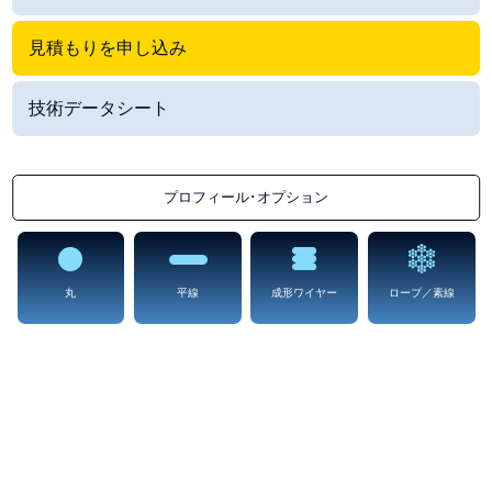
見積もりを申し込み
技術データシート
プロフィール･オプション
丸
平線
成形ワイヤー
ロープ／素線
Stainless Steel 316
どの「プロファイルオプション」でもご提供できます
ステンレス鋼316は、302と304と比較して耐腐食性が幾分優れています。ま
た、非磁性の特性も優れています。
ステンレス316は、AISI 316としても知られています。