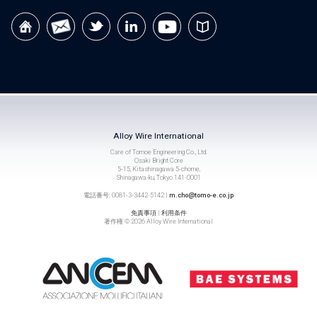
Alloy Wire International
Care of Tomoe Engineering Co., Ltd.
Osaki Bright Core
5-15, Kitashinagawa 5-chome,
Shinagawa-ku, Tokyo 141-0001
電話番号: 0081-3-3442-5142 |
m.cho@tomo-e.co.jp
免責事項
|
利用条件
著作権 © 2026 Alloy Wire International